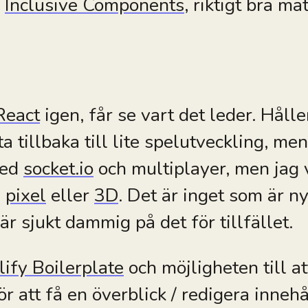
n
Inclusive Components
, riktigt bra mat
React
igen, får se vart det leder. Håll
ta tillbaka till lite spelutveckling, men
med
socket.io
och multiplayer, men jag v
n
pixel
eller
3D
. Det är inget som är ny
r sjukt dammig på det för tillfället.
lify Boilerplate
och möjligheten till a
ör att få en överblick / redigera innehål