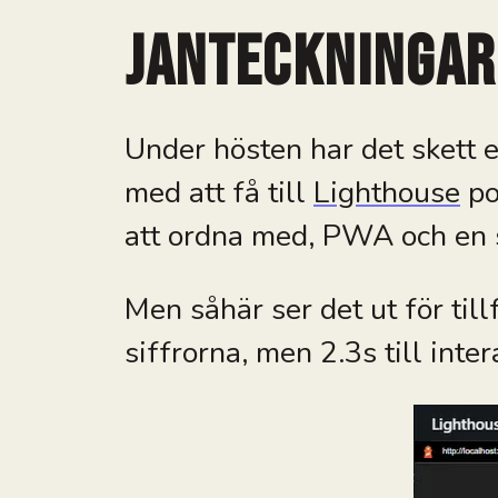
JAnteckningar
Under hösten har det skett et
med att få till
Lighthouse
po
att ordna med, PWA och en s
Men såhär ser det ut för til
siffrorna, men 2.3s till inte