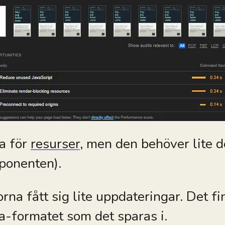
a för
resurser
, men den behöver lite 
mponenten).
rna fått sig lite uppdateringar. Det fi
a-formatet som det sparas i.