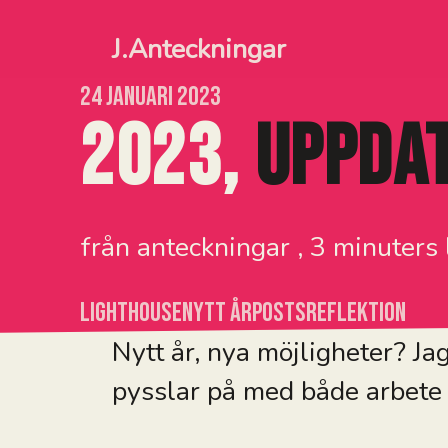
Hoppa till sidans huvudinnehåll
J.Anteckningar
24 januari 2023
2023,
uppda
från anteckningar , 3 minuters 
lighthouse
nytt år
posts
reflektion
Nytt år, nya möjligheter? Jag
pysslar på med både arbete 