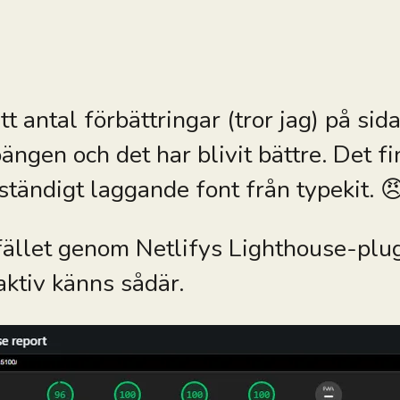
t antal förbättringar (tror jag) på sida
ängen och det har blivit bättre. Det f
tändigt laggande font från typekit. 
lfället genom Netlifys Lighthouse-plug
raktiv känns sådär.