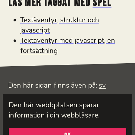
Läs mer taggat med
spel
Textäventyr, struktur och
javascript
Textäventyr med javascript, en
fortsättning
Den här sidan finns även på:
sv
Sidan är skapad med
11ty
av Jens
Den här webbplatsen sparar
Andreasson, © 2026. Publicerad på
information i din webbläsare.
Netlify
.