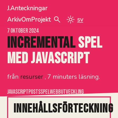
Hoppa till sidans huvudinnehåll
J.Anteckningar
Arkiv
Om
Projekt
sv
SÖK
VÄXLA MELLAN MÖRK
7 oktober 2024
Incremental
spel
med
javascript
från
resurser
, 7 minuters läsning.
javascript
posts
spel
webbutveckling
Innehållsförteckning