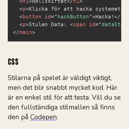
<
h1
>
Nollskiftet
</
h1
>
<
p
>
Klicka för att hacka systemet o
<
button
id
=
"
hackButton
"
>
Hacka!
</
bu
<
p
>
Stulen Data: 
<
span
id
=
"
dataStol
</
main
>
CSS
Stilarna på spelet är väldigt viktigt,
men det blir snabbt mycket kod. Här
är en enkel stil för att testa. Vill du se
den fullständiga stilmallen så finns
den på
Codepen
.