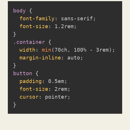
body
{
font-family
:
 sans-serif
;
font-size
:
 1.2rem
;
}
.container
{
width
:
min
(
70ch
,
 100% - 3rem
)
;
margin-inline
:
 auto
;
}
button
{
padding
:
 0.5em
;
font-size
:
 2rem
;
cursor
:
 pointer
;
}