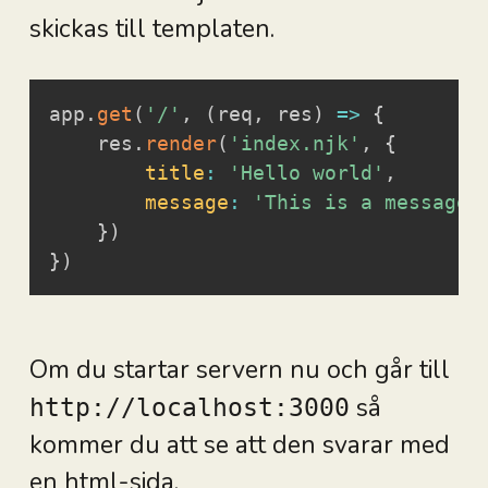
skickas till templaten.
app
.
get
(
'/'
,
(
req
,
 res
)
=>
{
    res
.
render
(
'index.njk'
,
{
title
:
'Hello world'
,
message
:
'This is a message'
}
)
}
)
Om du startar servern nu och går till
så
http://localhost:3000
kommer du att se att den svarar med
en html-sida.