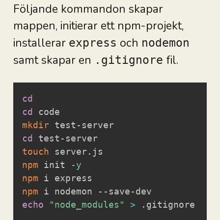
Följande kommandon skapar
mappen, initierar ett npm-projekt,
installerar
och
express
nodemon
samt skapar en
fil.
.gitignore
cd
cd
mkdir
cd
touch
npm
 init 
-y
npm
npm
echo
"node_modules"
>
 .gitignore