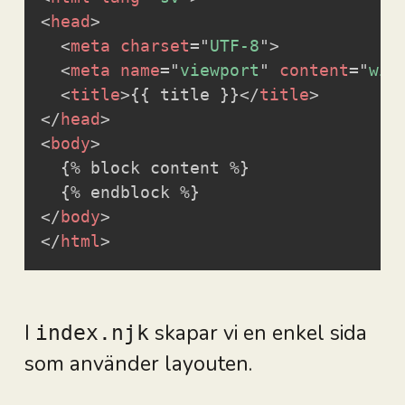
<
head
>
<
meta
charset
=
"
UTF-8
"
>
<
meta
name
=
"
viewport
"
content
=
"
wid
<
title
>
{{ title }}
</
title
>
</
head
>
<
body
>
  {% block content %}

</
body
>
</
html
>
I
skapar vi en enkel sida
index.njk
som använder layouten.