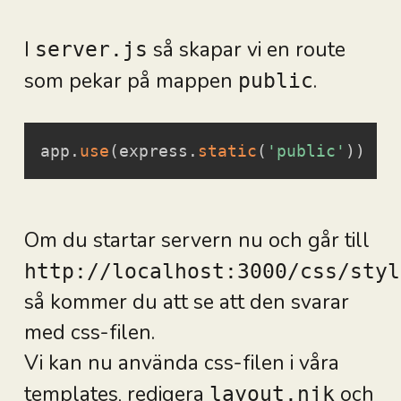
I
så skapar vi en route
server.js
som pekar på mappen
.
public
app
.
use
(
express
.
static
(
'public'
)
)
Om du startar servern nu och går till
http://localhost:3000/css/styl
så kommer du att se att den svarar
med css-filen.
Vi kan nu använda css-filen i våra
templates, redigera
och
layout.njk