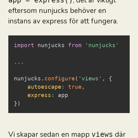
, det är viktigt
eftersom nunjucks behöver en
instans av express för att fungera.
import
 nunjucks 
from
'nunjucks'
...
nunjucks
.
configure
(
'views'
,
{
autoescape
:
true
,
express
:
}
)
Vi skapar sedan en mapp
där
views