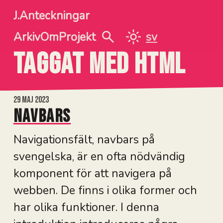
Hoppa till sidans huvudinnehåll
J.Anteckningar
Arkiv
Om
Projekt
sv
SÖK
VÄXLA MELLAN MÖRK
Taggat
med
html
29 maj 2023
Navbars
Navigationsfält, navbars på
svengelska, är en ofta nödvändig
komponent för att navigera på
webben. De finns i olika former och
har olika funktioner. I denna