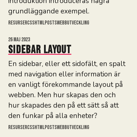
introduktion introduceras några
grundläggande exempel.
Resurser
Css
Html
Posts
Webbutveckling
26 maj 2023
Sidebar layout
En sidebar, eller ett sidofält, en spalt
med navigation eller information är
en vanligt förekommande layout på
webben. Men hur skapas den och
hur skapades den på ett sätt så att
den funkar på alla enheter?
Resurser
Css
Html
Posts
Webbutveckling